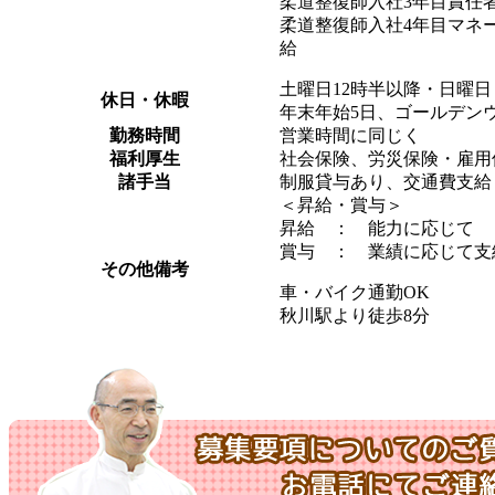
柔道整復師入社3年目責任者昇
柔道整復師入社4年目マネージ
給
土曜日12時半以降・日曜
休日・休暇
年末年始5日、ゴールデン
勤務時間
営業時間に同じく
福利厚生
社会保険、労災保険・雇用
諸手当
制服貸与あり、交通費支給
＜昇給・賞与＞
昇給 ： 能力に応じて
賞与 ： 業績に応じて支
その他備考
車・バイク通勤OK
秋川駅より徒歩8分