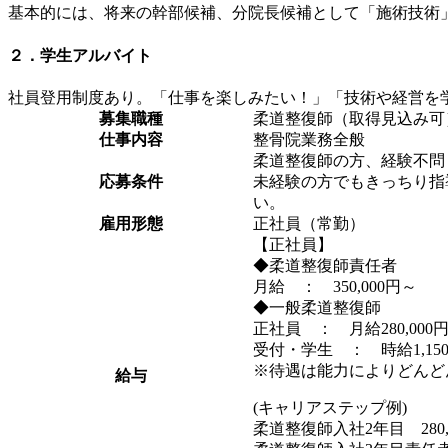
基本的には、将来の幹部候補、分院長候補として「施術技術
２．学生アルバイト
社員登用制度あり。「仕事を楽しみたい！」「技術や経営を
募集職種
柔道整復師（取得見込み可
仕事内容
整骨院業務全般
柔道整復師の方、経験不問
応募条件
未経験の方でもきっちり指
い。
雇用形態
正社員（常勤）
【正社員】
◆柔道整復師責任者
月給 ： 350,000円～
◆一般柔道整復師
正社員 ： 月給280,000
受付・学生 ： 時給1,15
※待遇は能力によりどんど
給与
(キャリアステップ例)
柔道整復師入社2年目 280,