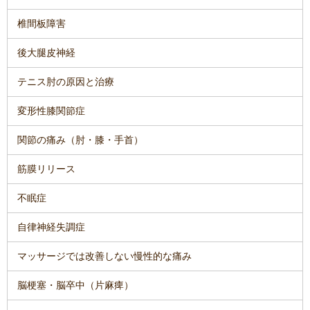
椎間板障害
後大腿皮神経
テニス肘の原因と治療
変形性膝関節症
関節の痛み（肘・膝・手首）
筋膜リリース
不眠症
自律神経失調症
マッサージでは改善しない慢性的な痛み
脳梗塞・脳卒中
（片麻痺）