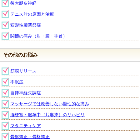
後大腿皮神経
テニス肘の原因と治療
変形性膝関節症
関節の痛み（肘・膝・手首）
その他のお悩み
筋膜リリース
不眠症
自律神経失調症
マッサージでは改善しない慢性的な痛み
脳梗塞・脳卒中（片麻痺）のリハビリ
マタニティケア
骨盤矯正・骨格矯正