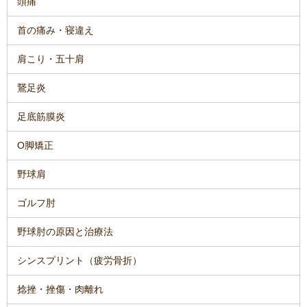
頭痛
首の痛み・寝違え
肩こり・五十肩
鵞足炎
足底筋膜炎
O脚矯正
野球肩
ゴルフ肘
野球肘の原因と治療法
シンスプリント（疲労骨折）
捻挫・挫傷・肉離れ